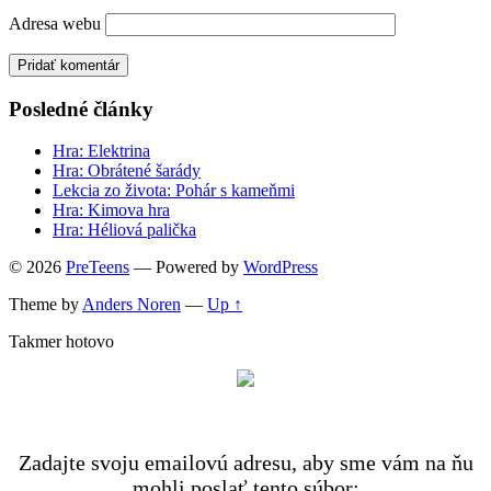
Adresa webu
Posledné články
Hra: Elektrina
Hra: Obrátené šarády
Lekcia zo života: Pohár s kameňmi
Hra: Kimova hra
Hra: Héliová palička
© 2026
PreTeens
— Powered by
WordPress
Theme by
Anders Noren
—
Up ↑
Takmer hotovo
Zadajte svoju emailovú adresu, aby sme vám na ňu
mohli poslať tento súbor: