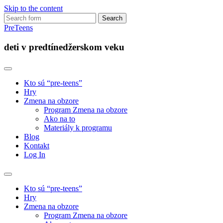
Skip to the content
Search
for:
PreTeens
deti v predtínedžerskom veku
Kto sú “pre-teens”
Hry
Zmena na obzore
Program Zmena na obzore
Ako na to
Materiály k programu
Blog
Kontakt
Log In
Toggle
search
Kto sú “pre-teens”
field
Hry
Zmena na obzore
Program Zmena na obzore