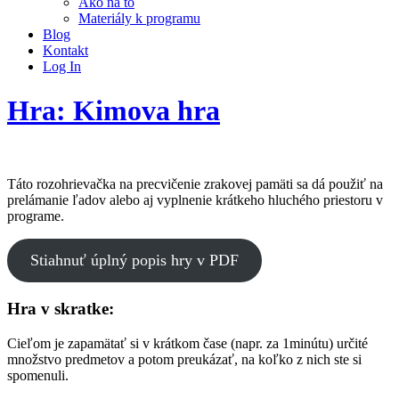
Ako na to
Materiály k programu
Blog
Kontakt
Log In
Hra: Kimova hra
Táto rozohrievačka na precvičenie zrakovej pamäti sa dá použiť na
prelámanie ľadov alebo aj vyplnenie krátkeho hluchého priestoru v
programe.
Stiahnuť úplný popis hry v PDF
Hra v skratke:
Cieľom je zapamätať si v krátkom čase (napr. za 1minútu) určité
množstvo predmetov a potom preukázať, na koľko z nich ste si
spomenuli.