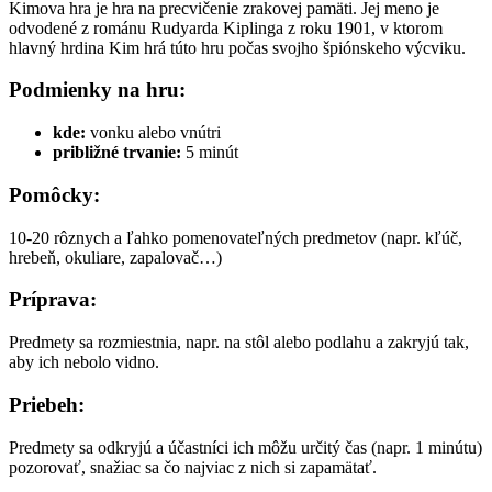
Kimova hra je hra na precvičenie zrakovej pamäti. Jej meno je
odvodené z románu Rudyarda Kiplinga z roku 1901, v ktorom
hlavný hrdina Kim hrá túto hru počas svojho špiónskeho výcviku.
Podmienky na hru:
kde:
vonku alebo vnútri
približné trvanie:
5 minút
Pomôcky:
10-20 rôznych a ľahko pomenovateľných predmetov (napr. kľúč,
hrebeň, okuliare, zapalovač…)
Príprava:
Predmety sa rozmiestnia, napr. na stôl alebo podlahu a zakryjú tak,
aby ich nebolo vidno.
Priebeh:
Predmety sa odkryjú a účastníci ich môžu určitý čas (napr. 1 minútu)
pozorovať, snažiac sa čo najviac z nich si zapamätať.