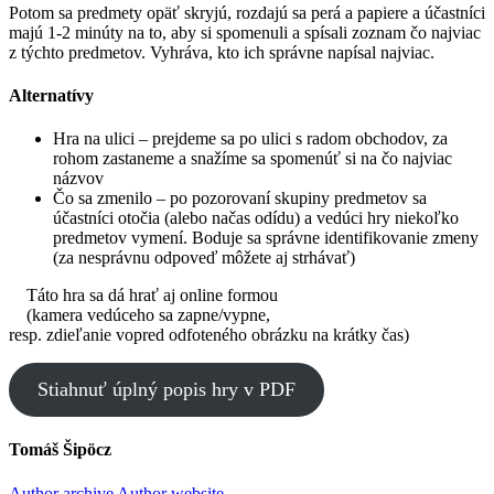
Potom sa predmety opäť skryjú, rozdajú sa perá a papiere a účastníci
majú 1-2 minúty na to, aby si spomenuli a spísali zoznam čo najviac
z týchto predmetov. Vyhráva, kto ich správne napísal najviac.
Alternatívy
Hra na ulici – prejdeme sa po ulici s radom obchodov, za
rohom zastaneme a snažíme sa spomenúť si na čo najviac
názvov
Čo sa zmenilo – po pozorovaní skupiny predmetov sa
účastníci otočia (alebo načas odídu) a vedúci hry niekoľko
predmetov vymení. Boduje sa správne identifikovanie zmeny
(za nesprávnu odpoveď môžete aj strhávať)
Táto hra sa dá hrať aj online formou
(kamera vedúceho sa zapne/vypne,
resp. zdieľanie vopred odfoteného obrázku na krátky čas)
Stiahnuť úplný popis hry v PDF
Tomáš Šipöcz
Author archive
Author website